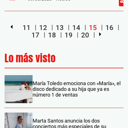
11
12
13
14
15
16
17
18
19
20
Lo más visto
María Toledo emociona con «María», el
disco dedicado a su hija que ya es
número 1 de ventas
Marta Santos anuncia los dos
conciertos más especiales de su