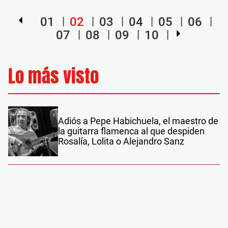
01
02
03
04
05
06
07
08
09
10
Lo más visto
Adiós a Pepe Habichuela, el maestro de
la guitarra flamenca al que despiden
Rosalía, Lolita o Alejandro Sanz