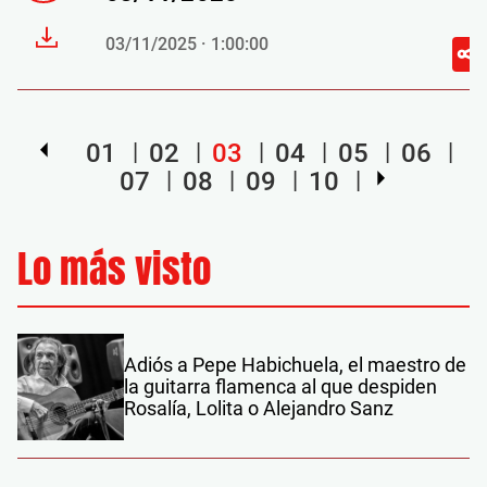
03/11/2025 · 1:00:00
01
02
03
04
05
06
07
08
09
10
Lo más visto
Adiós a Pepe Habichuela, el maestro de
la guitarra flamenca al que despiden
Rosalía, Lolita o Alejandro Sanz