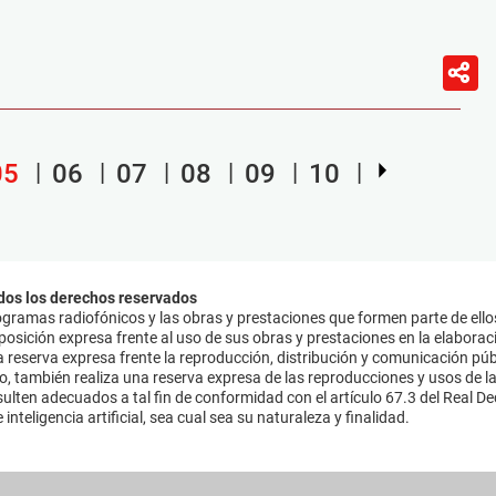
05
06
07
08
09
10
dos los derechos reservados
ramas radiofónicos y las obras y prestaciones que formen parte de ello
sición expresa frente al uso de sus obras y prestaciones en la elaboració
 reserva expresa frente la reproducción, distribución y comunicación púb
mo, también realiza una reserva expresa de las reproducciones y usos de la
lten adecuados a tal fin de conformidad con el artículo 67.3 del Real Dec
inteligencia artificial, sea cual sea su naturaleza y finalidad.