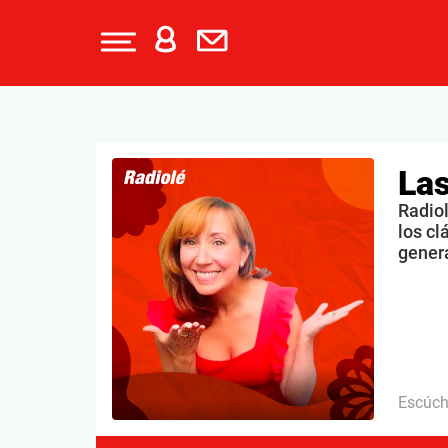
Las
Radiol
los cl
gener
Escúc