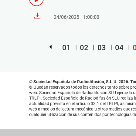
24/06/2025 · 1:00:00
01
02
03
04
© Sociedad Española de Radiodifusión, S.L.U. 2026. To
© Quedan reservados todos los derechos tanto sobre prog
web. Sociedad Española de Radiodifusión SLU ejerce la opo
TRLPI. Sociedad Española de Radiodifusión SLU realiza la
actualidad prevista en el artículo 33.1 del TRLPI, asimis
web a medios de lectura mecánica u otros medios que resu
cualquier utilización de sus contenidos por tecnologías de 