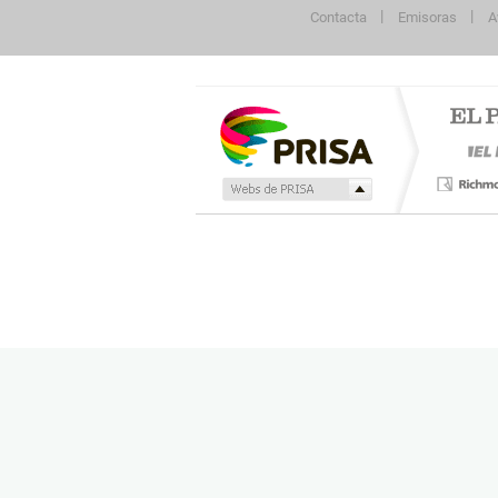
Contacta
Emisoras
A