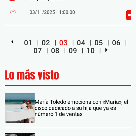
03/11/2025 · 1:00:00
01
02
03
04
05
06
07
08
09
10
Lo más visto
María Toledo emociona con «María», el
disco dedicado a su hija que ya es
número 1 de ventas