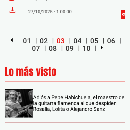
27/10/2025 · 1:00:00
01
02
03
04
05
06
07
08
09
10
Lo más visto
Adiós a Pepe Habichuela, el maestro de
la guitarra flamenca al que despiden
Rosalía, Lolita o Alejandro Sanz