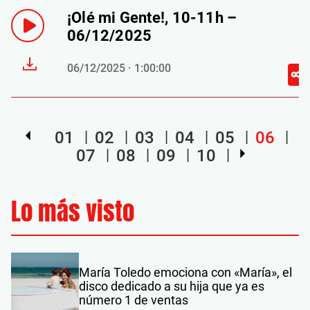
¡Olé mi Gente!, 10-11h –
06/12/2025
06/12/2025 · 1:00:00
01
02
03
04
05
06
07
08
09
10
Lo más visto
María Toledo emociona con «María», el
disco dedicado a su hija que ya es
número 1 de ventas