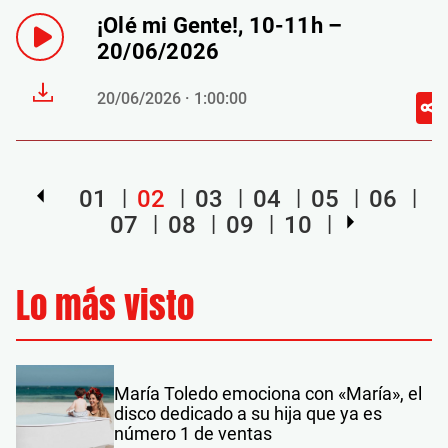
¡Olé mi Gente!, 10-11h –
20/06/2026
20/06/2026 · 1:00:00
01
02
03
04
05
06
07
08
09
10
Lo más visto
María Toledo emociona con «María», el
disco dedicado a su hija que ya es
número 1 de ventas