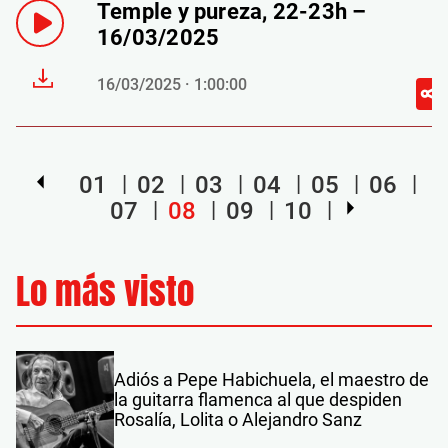
Temple y pureza, 22-23h –
16/03/2025
16/03/2025 · 1:00:00
01
02
03
04
05
06
07
08
09
10
Lo más visto
Adiós a Pepe Habichuela, el maestro de
la guitarra flamenca al que despiden
Rosalía, Lolita o Alejandro Sanz