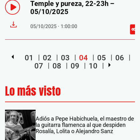
Temple y pureza, 22-23h –
05/10/2025
05/10/2025 · 1:00:00
01
02
03
04
05
06
07
08
09
10
Lo más visto
Adiós a Pepe Habichuela, el maestro de
la guitarra flamenca al que despiden
Rosalía, Lolita o Alejandro Sanz