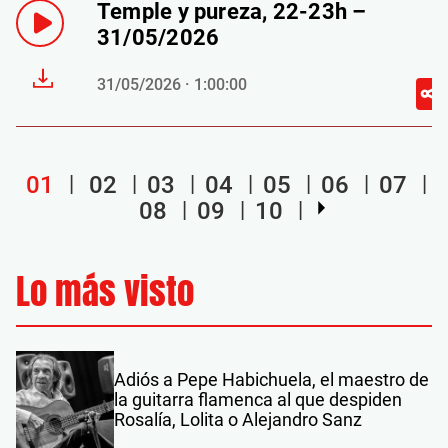
Temple y pureza, 22-23h –
31/05/2026
31/05/2026 · 1:00:00
01
02
03
04
05
06
07
08
09
10
Lo más visto
Adiós a Pepe Habichuela, el maestro de
la guitarra flamenca al que despiden
Rosalía, Lolita o Alejandro Sanz