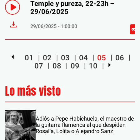
Temple y pureza, 22-23h –
29/06/2025
29/06/2025 · 1:00:00
01
02
03
04
05
06
07
08
09
10
Lo más visto
Adiós a Pepe Habichuela, el maestro de
la guitarra flamenca al que despiden
Rosalía, Lolita o Alejandro Sanz