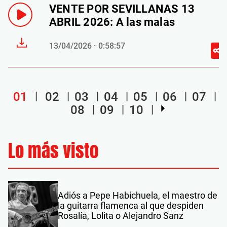
VENTE POR SEVILLANAS 13
ABRIL 2026: A las malas
13/04/2026 · 0:58:57
01
02
03
04
05
06
07
08
09
10
Lo más visto
Adiós a Pepe Habichuela, el maestro de
la guitarra flamenca al que despiden
Rosalía, Lolita o Alejandro Sanz