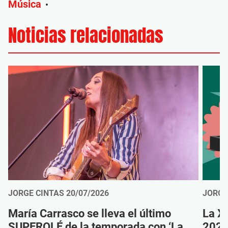
Música
•
Noticias relacionadas
JORGE CINTAS
20/07/2026
JORGE
María Carrasco se lleva el último
La XI
SUPEROLÉ de la temporada con ‘La
2026 