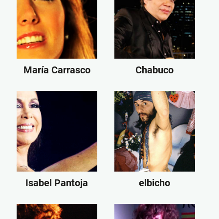
María Carrasco
Chabuco
Isabel Pantoja
elbicho