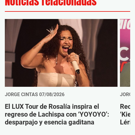
Noticias relacionadas
JORGE CINTAS
07/08/2026
JORGE
El LUX Tour de Rosalía inspira el
Reco
regreso de Lachispa con ‘YOYOYO’:
‘Kien
desparpajo y esencia gaditana
Léri