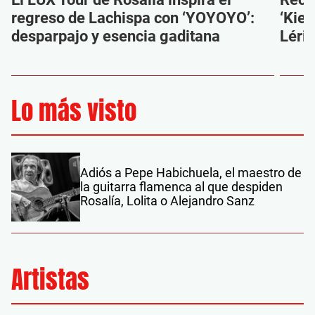
regreso de Lachispa con ‘YOYOYO’:
‘Kien
desparpajo y esencia gaditana
Léri
Lo más visto
Adiós a Pepe Habichuela, el maestro de
la guitarra flamenca al que despiden
Rosalía, Lolita o Alejandro Sanz
Artistas