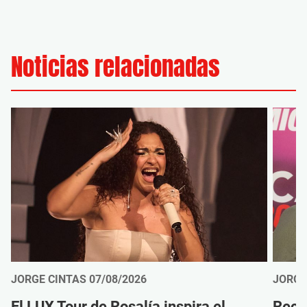
Noticias relacionadas
JORGE CINTAS
07/08/2026
JORGE
El LUX Tour de Rosalía inspira el
Reco