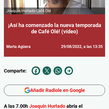
Joaquín Hurtado Café Olé
¡Así ha comenzado la nueva temporada
de Café Olé! (vídeo)
Marta Agüera
29/08/2022
, a las 13:35
Comparte:
Añadir Radiole en Google
A las 7.00h
Joaquín Hurtado
abría el