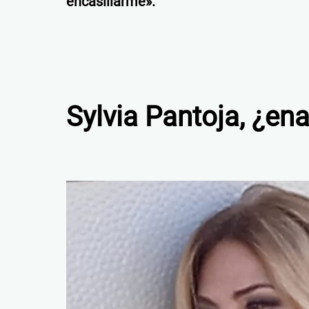
encasillarme».
Sylvia Pantoja, ¿e