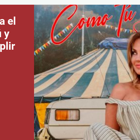
a el
 y
plir