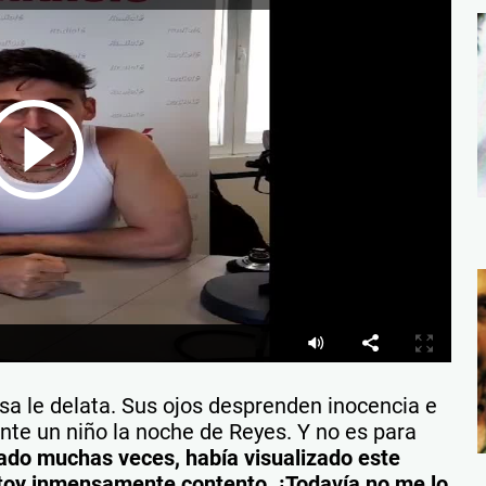
sa le delata. Sus ojos desprenden inocencia e
nte un niño la noche de Reyes. Y no es para
ado muchas veces, había visualizado este
toy inmensamente contento. ¡Todavía no me lo