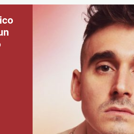
ico
un
o