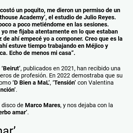
ostó un poquito, me dieron un permiso de un
rthouse Academy’, el estudio de Julio Reyes.
 poco a poco metiéndome en las sesiones.
 y yo me fijaba atentamente en lo que estaban
z de ahí empecé yo a componer. Creo que es la
ahí estuve tiempo trabajando en Méjico y
orca. Echo de menos mi casa”.
y
‘Beirut’
, publicados en 2021, han recibido una
ñeros de profesión. En 2022 demostraba que su
 como
‘D Bien a MaL’
,
‘Tensión’
con Valentina
anción’
.
l disco de
Marco Mares
, y nos dejaba con la
erbo amar’
.
ar’