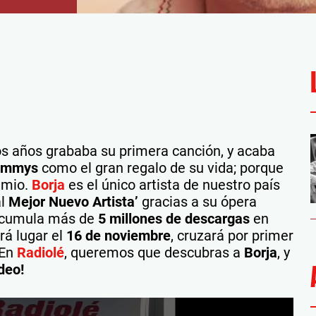
os años grababa su primera canción, y acaba
rammys
como el gran regalo de su vida; porque
emio.
Borja
es el único artista de nuestro país
l
Mejor Nuevo Artista’
gracias a su ópera
 acumula más de
5 millones de descargas
en
rá lugar el
16 de noviembre
, cruzará por primer
 En
Radiolé
, queremos que descubras a
Borja
, y
deo!