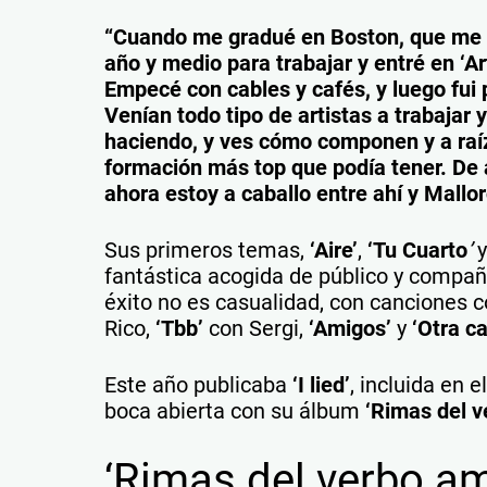
“Cuando me gradué en Boston, que me c
año y medio para trabajar y entré en ‘A
Empecé con cables y cafés, y luego fui
Venían todo tipo de artistas a trabajar
haciendo, y ves cómo componen y a raí
formación más top que podía tener. De 
ahora estoy a caballo entre ahí y Mall
Sus primeros temas,
‘Aire’
,
‘Tu Cuarto
’
fantástica acogida de público y compa
éxito no es casualidad, con canciones
Rico,
‘Tbb’
con Sergi,
‘Amigos’
y
‘Otra c
Este año publicaba
‘I lied’
, incluida en e
boca abierta con su álbum
‘Rimas del v
‘Rimas del verbo am