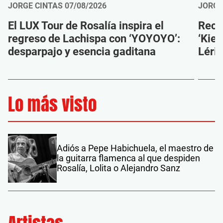
JORGE CINTAS
07/08/2026
JORGE
El LUX Tour de Rosalía inspira el
Reco
regreso de Lachispa con ‘YOYOYO’:
‘Kien
desparpajo y esencia gaditana
Léri
Lo más visto
Adiós a Pepe Habichuela, el maestro de
la guitarra flamenca al que despiden
Rosalía, Lolita o Alejandro Sanz