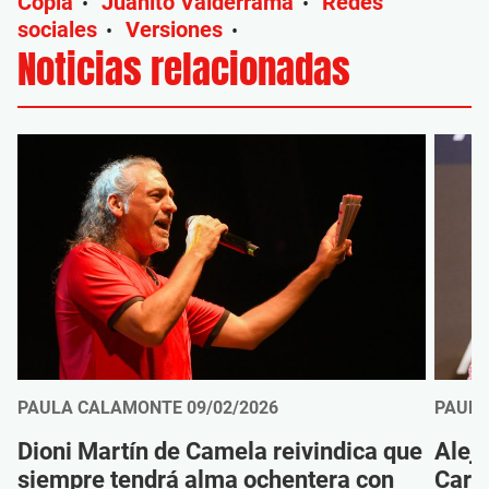
Copla
Juanito Valderrama
Redes
•
•
sociales
Versiones
•
•
Noticias relacionadas
PAULA CALAMONTE
09/02/2026
PAUL
Dioni Martín de Camela reivindica que
Aleja
siempre tendrá alma ochentera con
Carm