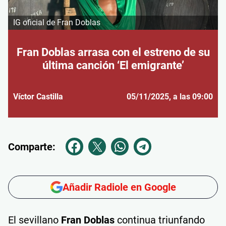
IG oficial de Fran Doblas
Fran Doblas arrasa con el estreno de su
última canción ‘El emigrante’
Víctor Castilla
05/11/2025
, a las 09:00
Comparte:
Añadir Radiole en Google
El sevillano
Fran Doblas
continua triunfando