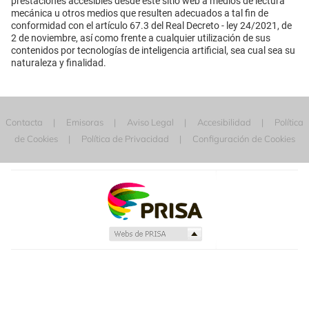
prestaciones accesibles desde este sitio web a medios de lectura
mecánica u otros medios que resulten adecuados a tal fin de
conformidad con el artículo 67.3 del Real Decreto - ley 24/2021, de
2 de noviembre, así como frente a cualquier utilización de sus
contenidos por tecnologías de inteligencia artificial, sea cual sea su
naturaleza y finalidad.
Contacta
Emisoras
Aviso Legal
Accesibilidad
Política
de Cookies
Política de Privacidad
Configuración de Cookies