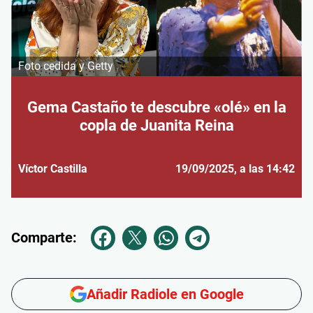
Foto cedida y Getty
Gema Castaño te descubre «olé» en la
copla de Juanita Reina
Víctor Castilla
19/09/2025
, a las 14:42
Comparte:
Añadir Radiole en Google