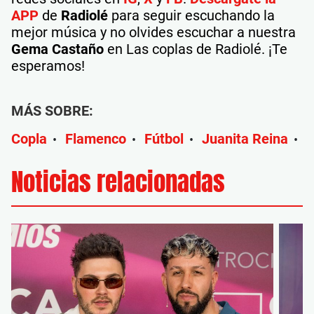
APP
de
Radiolé
para seguir escuchando la
mejor música y no olvides escuchar a nuestra
Gema Castaño
en Las coplas de Radiolé. ¡Te
esperamos!
MÁS SOBRE:
Copla
Flamenco
Fútbol
Juanita Reina
•
•
•
•
Noticias relacionadas