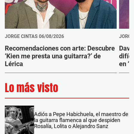
JORGE CINTAS
06/08/2026
JORGE
Recomendaciones con arte: Descubre
Davi
‘Kien me presta una guitarra?’ de
difíc
Lérica
en ‘M
Lo más visto
Adiós a Pepe Habichuela, el maestro de
la guitarra flamenca al que despiden
Rosalía, Lolita o Alejandro Sanz