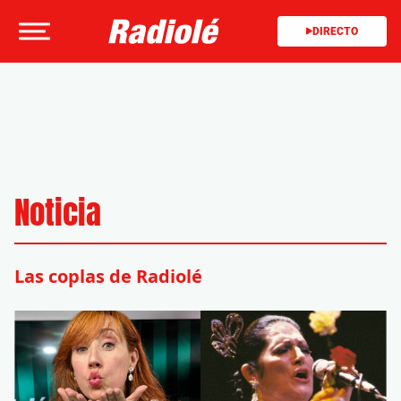
DIRECTO
Noticia
Las coplas de Radiolé