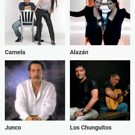
Camela
Alazán
Junco
Los Chunguitos