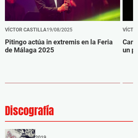
VÍCTOR CASTILLA
19/08/2025
VÍCTO
Pitingo actúa in extremis en la Feria
Came
de Málaga 2025
un p
Discografía
2019