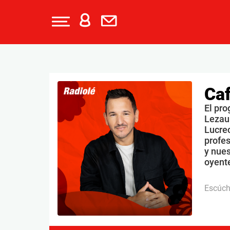
Caf
El pro
Lezau
Lucrec
profe
y nues
oyente
Escúc