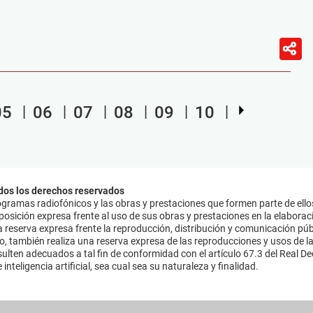
05
06
07
08
09
10
dos los derechos reservados
ramas radiofónicos y las obras y prestaciones que formen parte de ello
sición expresa frente al uso de sus obras y prestaciones en la elaboració
 reserva expresa frente la reproducción, distribución y comunicación púb
mo, también realiza una reserva expresa de las reproducciones y usos de la
lten adecuados a tal fin de conformidad con el artículo 67.3 del Real Dec
inteligencia artificial, sea cual sea su naturaleza y finalidad.