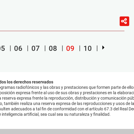
05
06
07
08
09
10
dos los derechos reservados
ramas radiofónicos y las obras y prestaciones que formen parte de ello
sición expresa frente al uso de sus obras y prestaciones en la elaboració
 reserva expresa frente la reproducción, distribución y comunicación púb
mo, también realiza una reserva expresa de las reproducciones y usos de la
lten adecuados a tal fin de conformidad con el artículo 67.3 del Real Dec
inteligencia artificial, sea cual sea su naturaleza y finalidad.