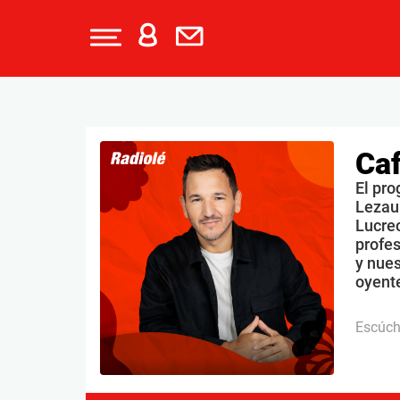
Caf
El pro
Lezau
Lucrec
profe
y nues
oyente
Escúc