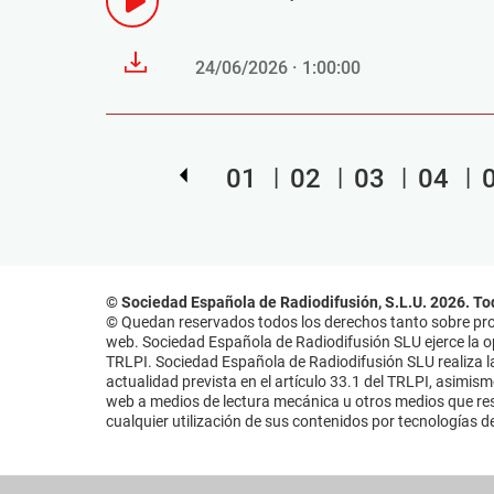
24/06/2026 · 1:00:00
01
02
03
04
© Sociedad Española de Radiodifusión, S.L.U. 2026. To
© Quedan reservados todos los derechos tanto sobre prog
web. Sociedad Española de Radiodifusión SLU ejerce la opo
TRLPI. Sociedad Española de Radiodifusión SLU realiza la
actualidad prevista en el artículo 33.1 del TRLPI, asimis
web a medios de lectura mecánica u otros medios que resu
cualquier utilización de sus contenidos por tecnologías de 