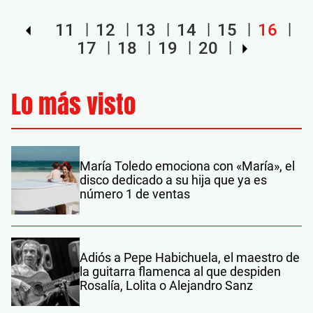
11
12
13
14
15
16
17
18
19
20
Lo más visto
María Toledo emociona con «María», el
disco dedicado a su hija que ya es
número 1 de ventas
Adiós a Pepe Habichuela, el maestro de
la guitarra flamenca al que despiden
Rosalía, Lolita o Alejandro Sanz