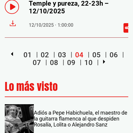
Temple y pureza, 22-23h –
12/10/2025
12/10/2025 · 1:00:00
01
02
03
04
05
06
07
08
09
10
Lo más visto
Adiós a Pepe Habichuela, el maestro de
la guitarra flamenca al que despiden
Rosalía, Lolita o Alejandro Sanz