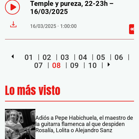
Temple y pureza, 22-23h –
16/03/2025
16/03/2025 · 1:00:00
01
02
03
04
05
06
07
08
09
10
Lo más visto
Adiós a Pepe Habichuela, el maestro de
la guitarra flamenca al que despiden
Rosalía, Lolita o Alejandro Sanz