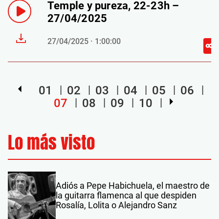
Temple y pureza, 22-23h –
27/04/2025
27/04/2025 · 1:00:00
01
02
03
04
05
06
07
08
09
10
Lo más visto
Adiós a Pepe Habichuela, el maestro de
la guitarra flamenca al que despiden
Rosalía, Lolita o Alejandro Sanz