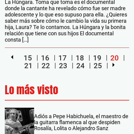
La Húngara. Toma que toma es el documental
donde la cantante ha revelado cómo fue ser madre
adolescente y lo que eso supuso para ella. ¿Quieres
saber más sobre cómo le cambio la vida su primera
hija, Laura? Te lo contamos. La Húngara y la bonita
relación que tiene con sus hijos El documental
consta […]
15
16
17
18
19
20
21
22
23
24
25
Lo más visto
Adiós a Pepe Habichuela, el maestro de
la guitarra flamenca al que despiden
Rosalía, Lolita o Alejandro Sanz