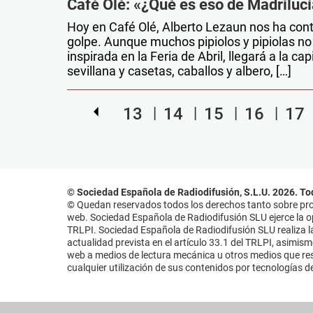
Café Olé: «¿Qué es eso de Madriluc
Hoy en Café Olé, Alberto Lezaun nos ha con
golpe. Aunque muchos pipiolos y pipiolas no p
inspirada en la Feria de Abril, llegará a la 
sevillana y casetas, caballos y albero, […]
13
14
15
16
17
© Sociedad Española de Radiodifusión, S.L.U. 2026. To
© Quedan reservados todos los derechos tanto sobre prog
web. Sociedad Española de Radiodifusión SLU ejerce la opo
TRLPI. Sociedad Española de Radiodifusión SLU realiza la
actualidad prevista en el artículo 33.1 del TRLPI, asimis
web a medios de lectura mecánica u otros medios que resu
cualquier utilización de sus contenidos por tecnologías de 