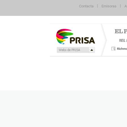
Contacta
Emisoras
A