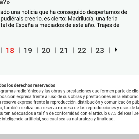
ía?»
tado una noticia que ha conseguido despertarnos de
udiérais creerlo, es cierto: Madrilucía, una feria
capital de España a mediados de este año. Trajes de
18
19
20
21
22
23
dos los derechos reservados
ramas radiofónicos y las obras y prestaciones que formen parte de ello
sición expresa frente al uso de sus obras y prestaciones en la elaboració
 reserva expresa frente la reproducción, distribución y comunicación púb
mo, también realiza una reserva expresa de las reproducciones y usos de la
lten adecuados a tal fin de conformidad con el artículo 67.3 del Real Dec
inteligencia artificial, sea cual sea su naturaleza y finalidad.