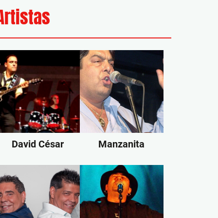
Artistas
David César
Manzanita