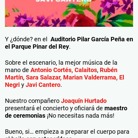
Y ¿dónde? en el
Auditorio Pilar García Peña en
el Parque Pinar del Rey
.
Sobre el escenario, la mejor música de la
mano de
Antonio Cortés,
Calaitos
,
Rubén
Martín
,
Sara Salazar,
Marian Valderrama,
El
Negri
y
Javi Cantero
.
Nuestro compañero
Joaquín Hurtado
presentará el concierto y oficiará de
maestro
de ceremonias
¡No necesitas nada más!
Bueno, si… empieza a preparar el cuerpo para