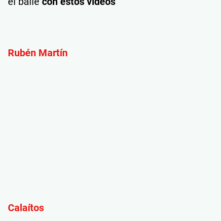
el baile
con estos vídeos
Rubén Martín
Calaítos