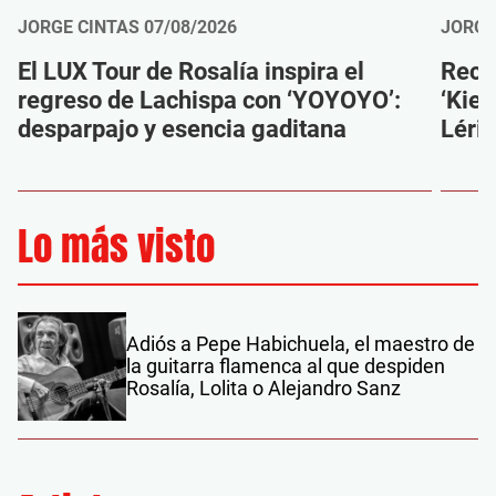
JORGE CINTAS
07/08/2026
JORGE
El LUX Tour de Rosalía inspira el
Reco
regreso de Lachispa con ‘YOYOYO’:
‘Kien
desparpajo y esencia gaditana
Léri
Lo más visto
Adiós a Pepe Habichuela, el maestro de
la guitarra flamenca al que despiden
Rosalía, Lolita o Alejandro Sanz