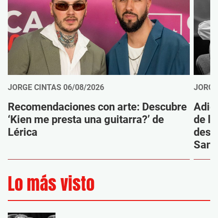
JORGE CINTAS
06/08/2026
JORGE
Recomendaciones con arte: Descubre
Adió
‘Kien me presta una guitarra?’ de
de la
Lérica
despi
Sanz
Lo más visto