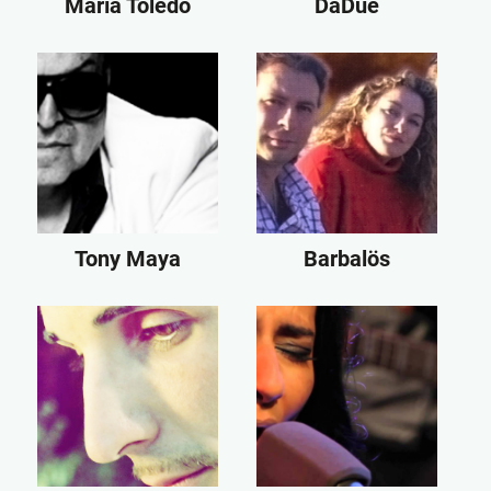
María Toledo
DaDue
Tony Maya
Barbalös