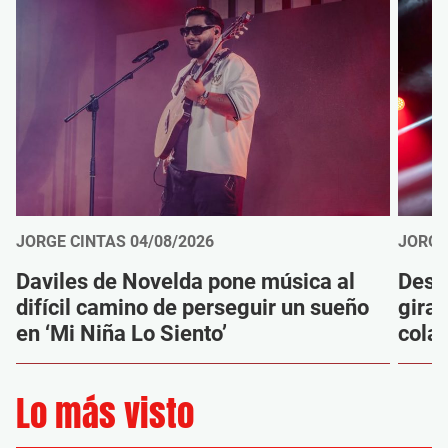
JORGE CINTAS
04/08/2026
JORGE
Daviles de Novelda pone música al
Desc
difícil camino de perseguir un sueño
gira
en ‘Mi Niña Lo Siento’
cola
Lo más visto