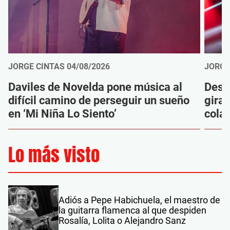
JORGE CINTAS
04/08/2026
JORGE
Daviles de Novelda pone música al
Desc
difícil camino de perseguir un sueño
gira
en ‘Mi Niña Lo Siento’
cola
Lo más visto
Adiós a Pepe Habichuela, el maestro de
la guitarra flamenca al que despiden
Rosalía, Lolita o Alejandro Sanz