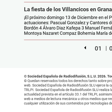
La fiesta de los Villancicos en Gran
¡El próximo domingo 13 de Diciembre en el P
actuaciones: Pascual Gonzalez y Cantores 
Bordón 4 Álvaro Diaz Kafepa 3 Manuel Fern
Montoya Nazaret Compaz Bohemia María de 
01
© Sociedad Española de Radiodifusión, S.L.U. 2026. To
© Quedan reservados todos los derechos tanto sobre prog
web. Sociedad Española de Radiodifusión SLU ejerce la opo
TRLPI. Sociedad Española de Radiodifusión SLU realiza la
actualidad prevista en el artículo 33.1 del TRLPI, asimis
web a medios de lectura mecánica u otros medios que resu
cualquier utilización de sus contenidos por tecnologías de 