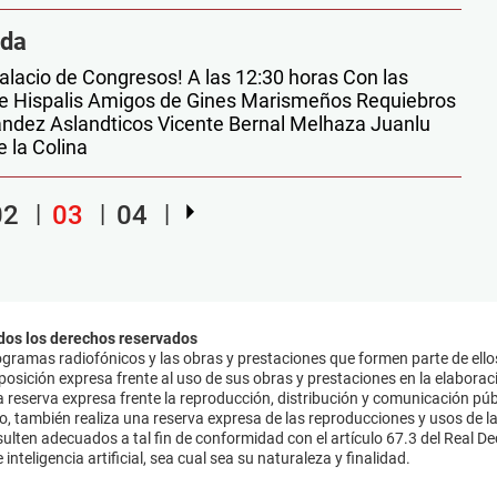
ada
alacio de Congresos! A las 12:30 horas Con las
de Hispalis Amigos de Gines Marismeños Requiebros
ández Aslandticos Vicente Bernal Melhaza Juanlu
la Colina
02
03
04
dos los derechos reservados
ramas radiofónicos y las obras y prestaciones que formen parte de ello
sición expresa frente al uso de sus obras y prestaciones en la elaboració
 reserva expresa frente la reproducción, distribución y comunicación púb
mo, también realiza una reserva expresa de las reproducciones y usos de la
lten adecuados a tal fin de conformidad con el artículo 67.3 del Real Dec
inteligencia artificial, sea cual sea su naturaleza y finalidad.