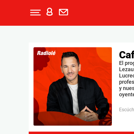
Caf
El pro
Lezau
Lucrec
profe
y nues
oyente
Escúc