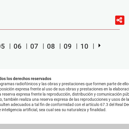
05
06
07
08
09
10
dos los derechos reservados
ramas radiofónicos y las obras y prestaciones que formen parte de ello
sición expresa frente al uso de sus obras y prestaciones en la elaboració
 reserva expresa frente la reproducción, distribución y comunicación púb
mo, también realiza una reserva expresa de las reproducciones y usos de la
lten adecuados a tal fin de conformidad con el artículo 67.3 del Real Dec
inteligencia artificial, sea cual sea su naturaleza y finalidad.