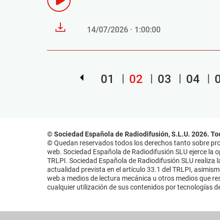
14/07/2026 · 1:00:00
01
02
03
04
© Sociedad Española de Radiodifusión, S.L.U. 2026. To
© Quedan reservados todos los derechos tanto sobre prog
web. Sociedad Española de Radiodifusión SLU ejerce la opo
TRLPI. Sociedad Española de Radiodifusión SLU realiza la
actualidad prevista en el artículo 33.1 del TRLPI, asimis
web a medios de lectura mecánica u otros medios que resu
cualquier utilización de sus contenidos por tecnologías de 