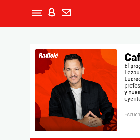
Caf
El pro
Lezau
Lucrec
profe
y nues
oyente
Escúc