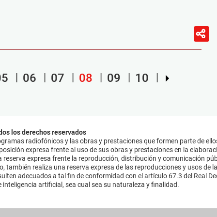
05
06
07
08
09
10
dos los derechos reservados
ramas radiofónicos y las obras y prestaciones que formen parte de ello
sición expresa frente al uso de sus obras y prestaciones en la elaboració
 reserva expresa frente la reproducción, distribución y comunicación púb
mo, también realiza una reserva expresa de las reproducciones y usos de la
lten adecuados a tal fin de conformidad con el artículo 67.3 del Real Dec
inteligencia artificial, sea cual sea su naturaleza y finalidad.