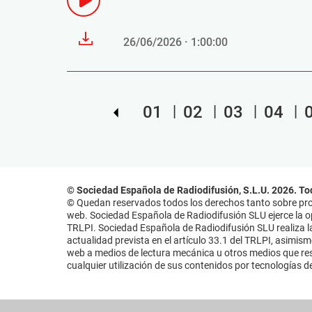
26/06/2026 · 1:00:00
01
02
03
04
© Sociedad Española de Radiodifusión, S.L.U. 2026. To
© Quedan reservados todos los derechos tanto sobre prog
web. Sociedad Española de Radiodifusión SLU ejerce la opo
TRLPI. Sociedad Española de Radiodifusión SLU realiza la
actualidad prevista en el artículo 33.1 del TRLPI, asimis
web a medios de lectura mecánica u otros medios que resu
cualquier utilización de sus contenidos por tecnologías de 