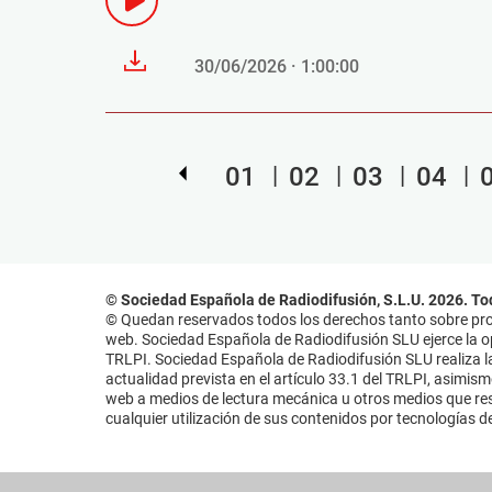
30/06/2026 · 1:00:00
01
02
03
04
© Sociedad Española de Radiodifusión, S.L.U. 2026. To
© Quedan reservados todos los derechos tanto sobre prog
web. Sociedad Española de Radiodifusión SLU ejerce la opo
TRLPI. Sociedad Española de Radiodifusión SLU realiza la
actualidad prevista en el artículo 33.1 del TRLPI, asimis
web a medios de lectura mecánica u otros medios que resu
cualquier utilización de sus contenidos por tecnologías de 