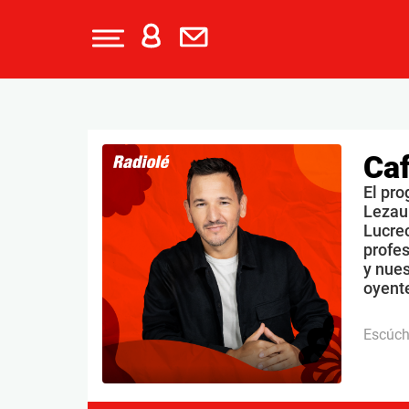
Caf
El pro
Lezau
Lucrec
profe
y nues
oyente
Escúc