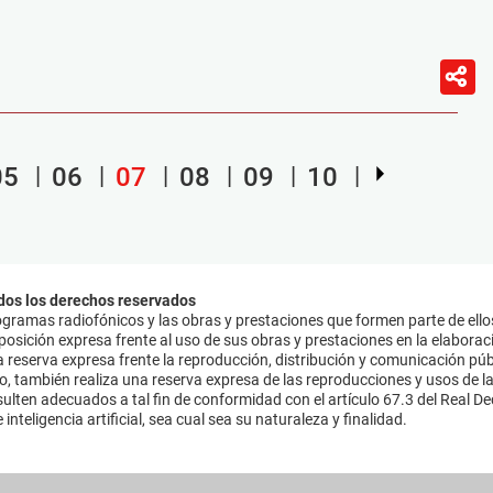
05
06
07
08
09
10
dos los derechos reservados
ramas radiofónicos y las obras y prestaciones que formen parte de ello
sición expresa frente al uso de sus obras y prestaciones en la elaboració
 reserva expresa frente la reproducción, distribución y comunicación púb
mo, también realiza una reserva expresa de las reproducciones y usos de la
lten adecuados a tal fin de conformidad con el artículo 67.3 del Real Dec
inteligencia artificial, sea cual sea su naturaleza y finalidad.