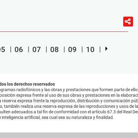
05
06
07
08
09
10
dos los derechos reservados
ramas radiofónicos y las obras y prestaciones que formen parte de ello
sición expresa frente al uso de sus obras y prestaciones en la elaboració
 reserva expresa frente la reproducción, distribución y comunicación púb
mo, también realiza una reserva expresa de las reproducciones y usos de la
lten adecuados a tal fin de conformidad con el artículo 67.3 del Real Dec
inteligencia artificial, sea cual sea su naturaleza y finalidad.