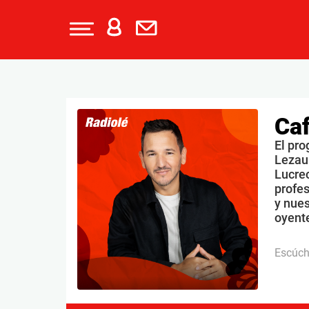
Caf
El pro
Lezau
Lucrec
profe
y nues
oyente
Escúc