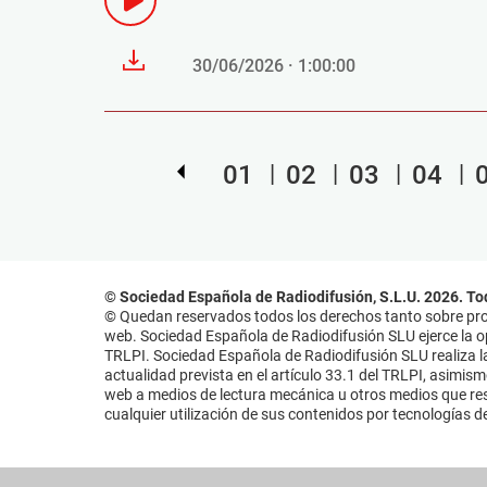
30/06/2026 · 1:00:00
01
02
03
04
© Sociedad Española de Radiodifusión, S.L.U. 2026. To
© Quedan reservados todos los derechos tanto sobre prog
web. Sociedad Española de Radiodifusión SLU ejerce la opo
TRLPI. Sociedad Española de Radiodifusión SLU realiza la
actualidad prevista en el artículo 33.1 del TRLPI, asimis
web a medios de lectura mecánica u otros medios que resu
cualquier utilización de sus contenidos por tecnologías de 