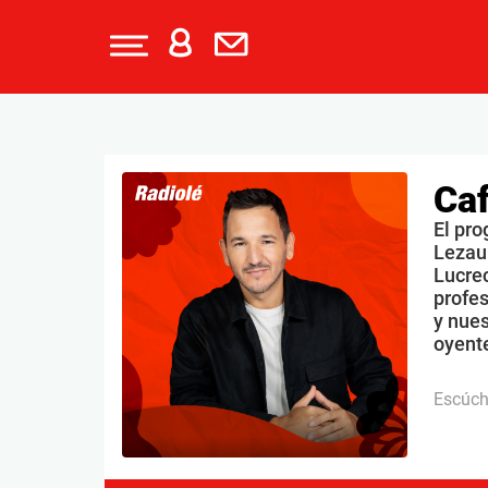
Caf
El pro
Lezau
Lucrec
profe
y nues
oyente
Escúc