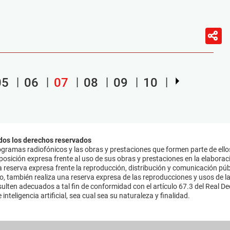
05
06
07
08
09
10
dos los derechos reservados
ramas radiofónicos y las obras y prestaciones que formen parte de ello
sición expresa frente al uso de sus obras y prestaciones en la elaboració
 reserva expresa frente la reproducción, distribución y comunicación púb
mo, también realiza una reserva expresa de las reproducciones y usos de la
lten adecuados a tal fin de conformidad con el artículo 67.3 del Real Dec
inteligencia artificial, sea cual sea su naturaleza y finalidad.