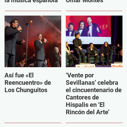
la música española
Omar Montes
Así fue «El
‘Vente por
Reencuentro» de
Sevillanas’ celebra
Los Chunguitos
el cincuentenario de
Cantores de
Híspalis en ‘El
Rincón del Arte’