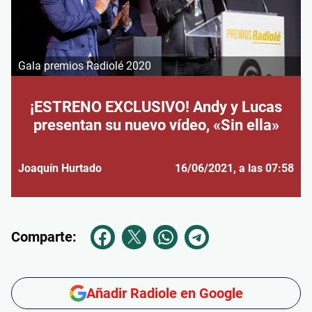
Gala premios Radiolé 2020
¡ESTRENO EXCLUSIVO! Andy y Lucas
presentan su nuevo vídeo, «Sin ella»
Joaquín Hurtado
16/06/2021
, a las 07:58
Comparte:
Añadir Radiole en Google