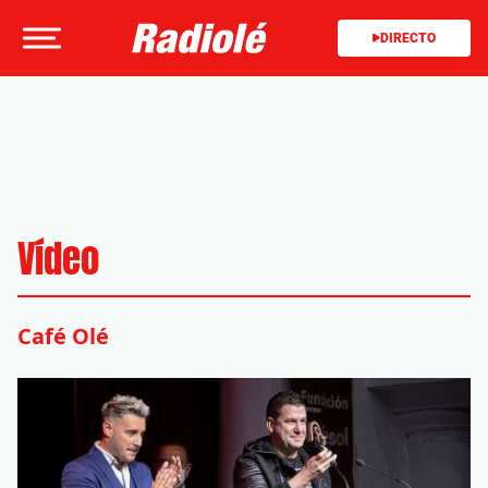
DIRECTO
Vídeo
Café Olé