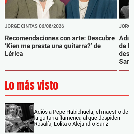
JORGE CINTAS
06/08/2026
JORGE
Recomendaciones con arte: Descubre
Adió
‘Kien me presta una guitarra?’ de
de la
Lérica
despi
Sanz
Lo más visto
Adiós a Pepe Habichuela, el maestro de
la guitarra flamenca al que despiden
Rosalía, Lolita o Alejandro Sanz