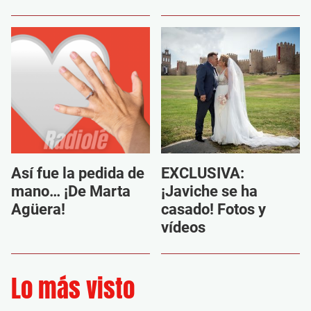
Así fue la pedida de
EXCLUSIVA:
mano… ¡De Marta
¡Javiche se ha
Agüera!
casado! Fotos y
vídeos
Lo más visto