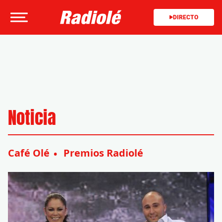
DIRECTO
Noticia
Café Olé
Premios Radiolé