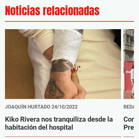
Noticias relacionadas
JOAQUÍN HURTADO
24/10/2022
REDAC
Kiko Rivera nos tranquiliza desde la
Cono
habitación del hospital
Prem