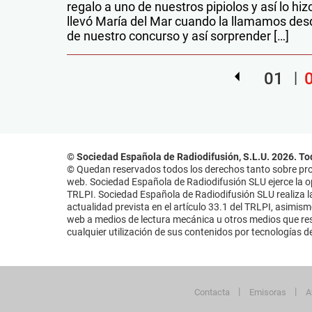
regalo a uno de nuestros pipiolos y así lo h
llevó María del Mar cuando la llamamos des
de nuestro concurso y así sorprender […]
01
© Sociedad Española de Radiodifusión, S.L.U. 2026. To
© Quedan reservados todos los derechos tanto sobre prog
web. Sociedad Española de Radiodifusión SLU ejerce la opo
TRLPI. Sociedad Española de Radiodifusión SLU realiza la
actualidad prevista en el artículo 33.1 del TRLPI, asimis
web a medios de lectura mecánica u otros medios que resu
cualquier utilización de sus contenidos por tecnologías de 
Contacta
Emisoras
A